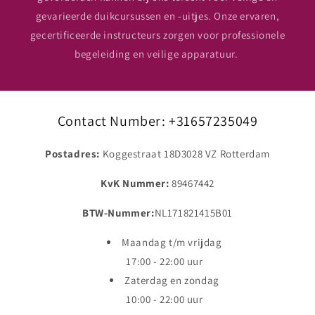
gevarieerde duikcursussen en -uitjes. Onze ervaren,
gecertificeerde instructeurs zorgen voor professionele
begeleiding en veilige apparatuur.
Contact Number: +31657235049
Postadres:
Koggestraat 18D3028 VZ Rotterdam
KvK Nummer:
89467442
BTW-Nummer:
NL171821415B01
Maandag t/m vrijdag
17:00 - 22:00 uur
Zaterdag en zondag
10:00 - 22:00 uur