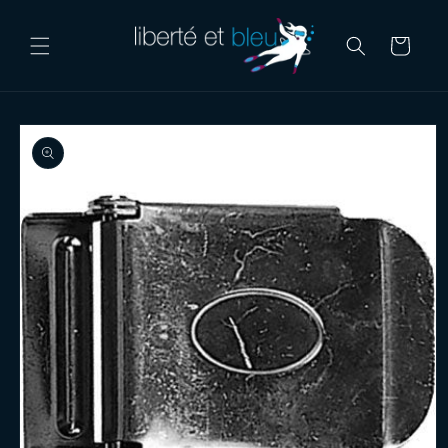
Skip to
content
Cart
Skip to
product
information