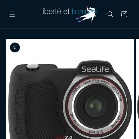
Skip to
content
Cart
Skip to
product
information