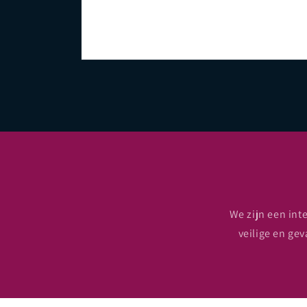
Open
media
1
in
modal
We zijn een int
veilige en gev