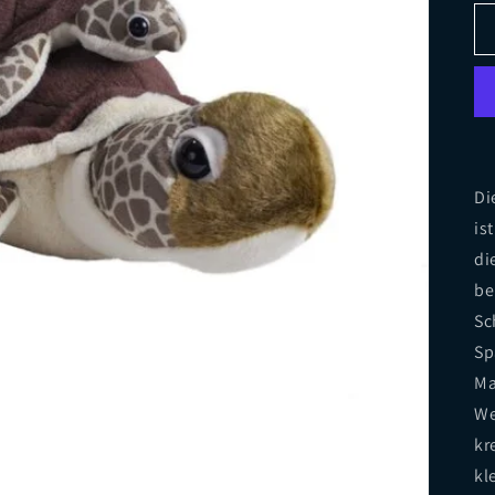
Di
is
di
be
Sc
Sp
Ma
We
kr
kl