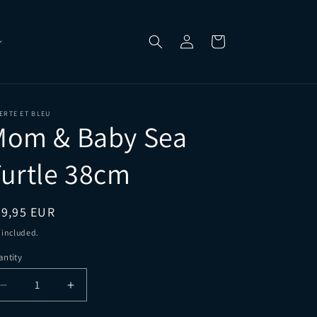
Log
Cart
in
ERTE ET BLEU
Mom & Baby Sea
urtle 38cm
egular
39,95 EUR
ice
 included.
ntity
Decrease
Increase
quantity
quantity