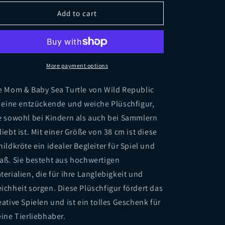
for
for
Mom
Mom
Add to cart
&amp;
&amp;
Baby
Baby
Sea
Sea
Turtle
Turtle
38cm
38cm
More payment options
e Mom & Baby Sea Turtle von Wild Republic
t eine entzückende und weiche Plüschfigur,
e sowohl bei Kindern als auch bei Sammlern
liebt ist. Mit einer Größe von 38 cm ist diese
hildkröte ein idealer Begleiter für Spiel und
aß. Sie besteht aus hochwertigen
terialien, die für ihre Langlebigkeit und
ichheit sorgen. Diese Plüschfigur fördert das
eative Spielen und ist ein tolles Geschenk für
eine Tierliebhaber.