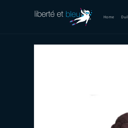
Skip to
content
Home
Dui
Skip to
product
information