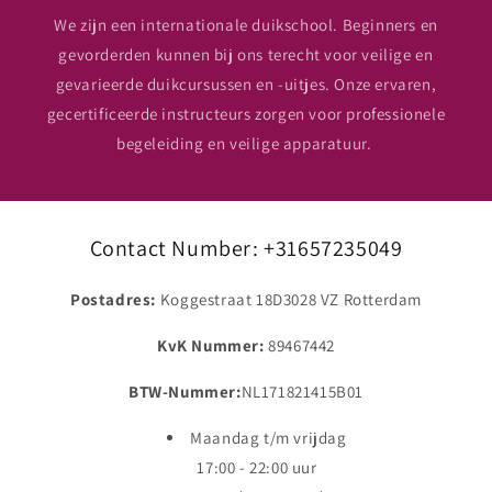
We zijn een internationale duikschool. Beginners en
gevorderden kunnen bij ons terecht voor veilige en
gevarieerde duikcursussen en -uitjes. Onze ervaren,
gecertificeerde instructeurs zorgen voor professionele
begeleiding en veilige apparatuur.
Contact Number: +31657235049
Postadres:
Koggestraat 18D3028 VZ Rotterdam
KvK Nummer:
89467442
BTW-Nummer:
NL171821415B01
Maandag t/m vrijdag
17:00 - 22:00 uur