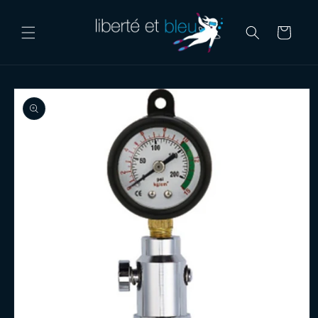
Skip to
content
Cart
Skip to
product
information