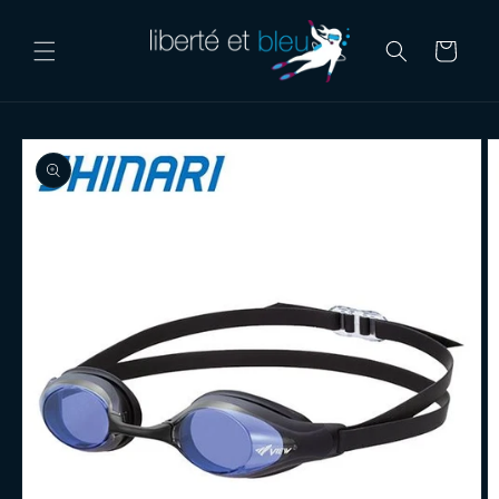
Skip to
content
Cart
Skip to
product
information