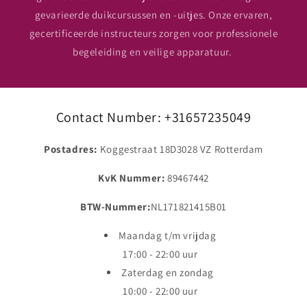
gevarieerde duikcursussen en -uitjes. Onze ervaren,
gecertificeerde instructeurs zorgen voor professionele
begeleiding en veilige apparatuur.
Contact Number: +31657235049
Postadres:
Koggestraat 18D3028 VZ Rotterdam
KvK Nummer:
89467442
BTW-Nummer:
NL171821415B01
Maandag t/m vrijdag
17:00 - 22:00 uur
Zaterdag en zondag
10:00 - 22:00 uur