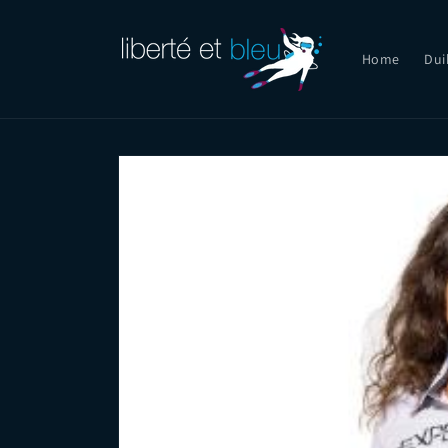
Skip to
content
Home
Dui
Skip to
product
information