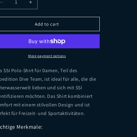
Decrease
Increase
quantity
quantity
for
for
SSI
SSI
Add to cart
Polo-
Polo-
Shirt
Shirt
Damen
Damen
Expedition
Expedition
Dive
Dive
More payment options
Team
Team
Weiss
Weiss
s SSI Polo-Shirt für Damen, Teil des
pedition Dive Team, ist ideal für alle, die die
terwasserwelt lieben und sich mit SSI
entifizieren möchten. Das Shirt kombiniert
mfort mit einem stilvollen Design und ist
rfekt für Freizeit- und Sportaktivitäten.
chtige Merkmale: