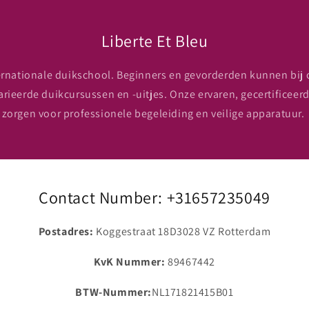
Liberte Et Bleu
ernationale duikschool. Beginners en gevorderden kunnen bij 
arieerde duikcursussen en -uitjes. Onze ervaren, gecertificeer
zorgen voor professionele begeleiding en veilige apparatuur.
Contact Number: +31657235049
Postadres:
Koggestraat 18D3028 VZ Rotterdam
KvK Nummer:
89467442
BTW-Nummer:
NL171821415B01