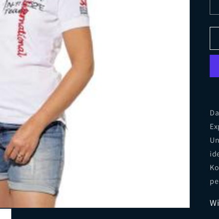
Da
Ex
Un
id
Ko
pe
Wi