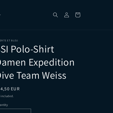
Log
Cart
in
ERTE ET BLEU
SI Polo-Shirt
Damen Expedition
ive Team Weiss
egular
34,50 EUR
ice
 included.
ntity