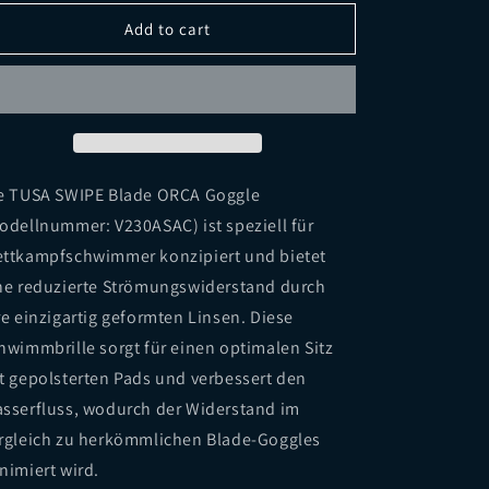
for
for
TUSA
TUSA
Add to cart
SWIPE
SWIPE
Blade
Blade
ORCA
ORCA
e TUSA SWIPE Blade ORCA Goggle
odellnummer: V230ASAC) ist speziell für
ttkampfschwimmer konzipiert und bietet
ne reduzierte Strömungswiderstand durch
re einzigartig geformten Linsen. Diese
hwimmbrille sorgt für einen optimalen Sitz
t gepolsterten Pads und verbessert den
sserfluss, wodurch der Widerstand im
rgleich zu herkömmlichen Blade-Goggles
nimiert wird.