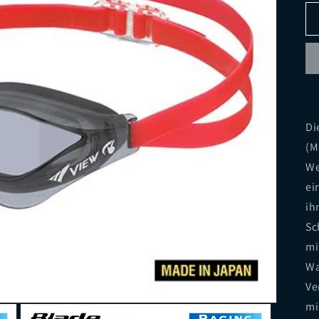
Di
(M
We
ei
ih
Sc
mi
Wa
Ve
mi