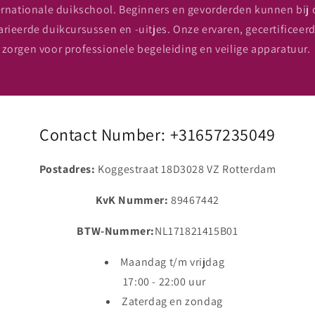
ernationale duikschool. Beginners en gevorderden kunnen bij 
arieerde duikcursussen en -uitjes. Onze ervaren, gecertificeer
zorgen voor professionele begeleiding en veilige apparatuur.
Contact Number: +31657235049
Postadres:
Koggestraat 18D3028 VZ Rotterdam
KvK Nummer:
89467442
BTW-Nummer:
NL171821415B01
Maandag t/m vrijdag
17:00 - 22:00 uur
Zaterdag en zondag