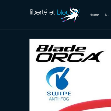
Skip to
content
Home
Dui
Skip to
product
information