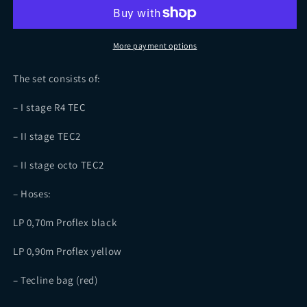
TEC2
TEC2
met
met
octopus,
octopus,
DIN
DIN
More payment options
The set consists of:
– I stage R4 TEC
– II stage TEC2
– II stage octo TEC2
– Hoses:
LP 0,70m Proflex black
LP 0,90m Proflex yellow
– Tecline bag (red)