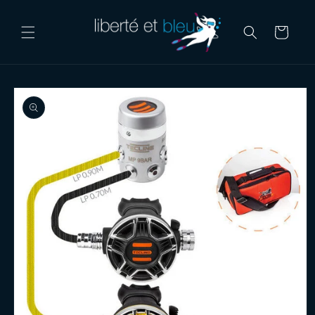
Skip to
content
Cart
Skip to
product
information