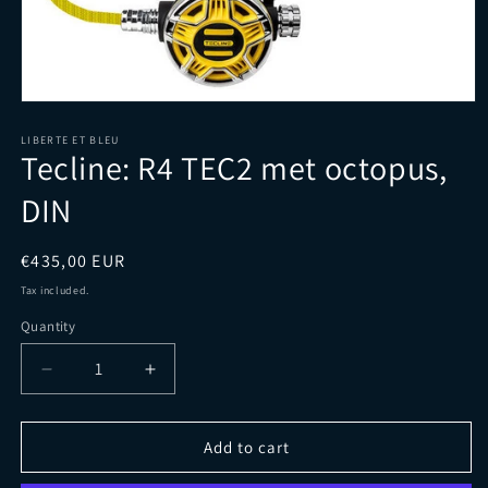
Open
media
1
LIBERTE ET BLEU
Tecline: R4 TEC2 met octopus,
in
modal
DIN
Regular
€435,00 EUR
price
Tax included.
Quantity
Decrease
Increase
quantity
quantity
for
for
Tecline:
Tecline:
Add to cart
R4
R4