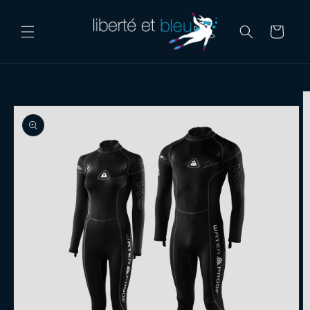
Skip to
content
Cart
Skip to
product
information