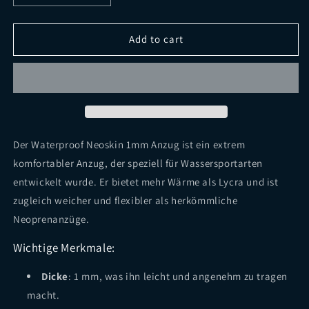
quantity
quantity
for
for
Waterproof
Waterproof
Add to cart
Neoskin
Neoskin
1mm
1mm
Anzug
Anzug
Der Waterproof Neoskin 1mm Anzug ist ein extrem
komfortabler Anzug, der speziell für Wassersportarten
entwickelt wurde. Er bietet mehr Wärme als Lycra und ist
zugleich weicher und flexibler als herkömmliche
Neoprenanzüge.
Wichtige Merkmale:
Dicke
: 1 mm, was ihn leicht und angenehm zu tragen
macht.