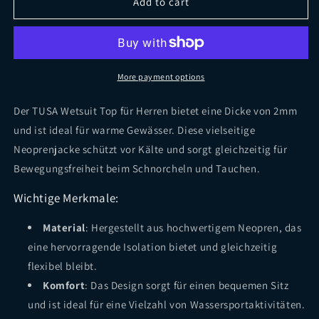
TUSA
TUSA
Add to cart
Wetsuit
Wetsuit
Top
Top
for
for
Men
Men
2mm
2mm
More payment options
Der TUSA Wetsuit Top für Herren bietet eine Dicke von 2mm
und ist ideal für warme Gewässer. Diese vielseitige
Neoprenjacke schützt vor Kälte und sorgt gleichzeitig für
Bewegungsfreiheit beim Schnorcheln und Tauchen.
Wichtige Merkmale:
Material
: Hergestellt aus hochwertigem Neopren, das
eine hervorragende Isolation bietet und gleichzeitig
flexibel bleibt.
Komfort
: Das Design sorgt für einen bequemen Sitz
und ist ideal für eine Vielzahl von Wassersportaktivitäten.