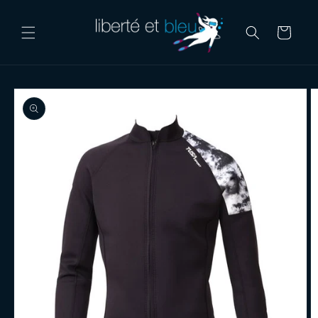
Skip to
content
Cart
Skip to
product
information